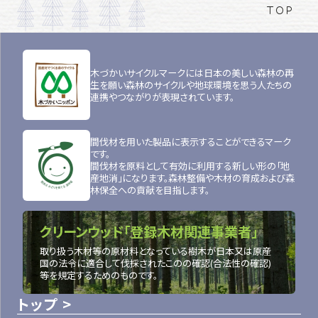
TOP
木づかいサイクルマークには日本の美しい森林の再
生を願い森林のサイクルや地球環境を思う人たちの
連携やつながりが表現されています。
間伐材を用いた製品に表示することができるマーク
です。
間伐材を原料として有効に利用する新しい形の「地
産地消」になります。森林整備や木材の育成および森
林保全への貢献を目指します。
クリーンウッド「登録木材関連事業者」
取り扱う木材等の原材料となっている樹木が日本又は原産
国の法令に適合して伐採されたこのの確認(合法性の確認)
等を規定するためのものです。
トップ