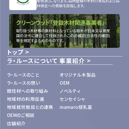
産地消」になります。森林整備や木材の育成および森
林保全への貢献を目指します。
クリーンウッド「登録木材関連事業者」
取り扱う木材等の原材料となっている樹木が日本又は原産
国の法令に適合して伐採されたこのの確認(合法性の確認)
等を規定するためのものです。
トップ
ラ・ルースについて
事業紹介
ラ・ルースのこと
オリジナル木製品
ラ・ルースの想い
OEM
間伐材への取り組み
ノベルティ
地域材の利用促進
センセイシャ
地域就労施設との連携
mamaro授乳室
OEMのご相談
店舗紹介