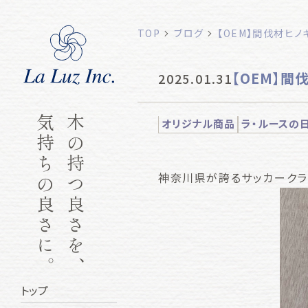
TOP
ブログ
【OEM】間伐材ヒ
【OEM】間
2025.01.31
気持ちの良さに。
木の持つ良さを、
オリジナル商品
ラ・ルースの
神奈川県が誇るサッカークラ
トップ