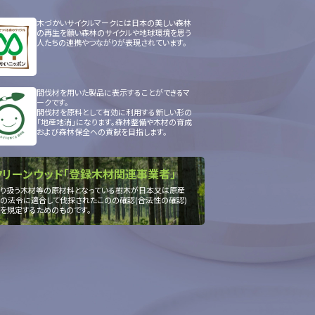
木づかいサイクルマークには日本の美しい森林
の再生を願い森林のサイクルや地球環境を思う
人たちの連携やつながりが表現されています。
間伐材を用いた製品に表示することができるマ
ークです。
間伐材を原料として有効に利用する新しい形の
「地産地消」になります。森林整備や木材の育成
および森林保全への貢献を目指します。
クリーンウッド「登録木材関連事業者」
り扱う木材等の原材料となっている樹木が日本又は原産
の法令に適合して伐採されたこのの確認(合法性の確認)
を規定するためのものです。