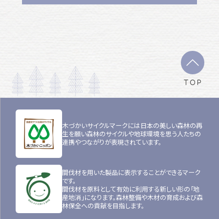
TOP
木づかいサイクルマークには日本の美しい森林の再
生を願い森林のサイクルや地球環境を思う人たちの
連携やつながりが表現されています。
間伐材を用いた製品に表示することができるマーク
です。
間伐材を原料として有効に利用する新しい形の「地
産地消」になります。森林整備や木材の育成および森
林保全への貢献を目指します。