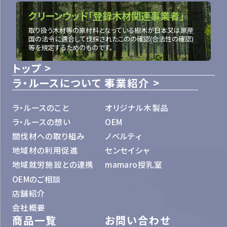
クリーンウッド「登録木材関連事業者」
取り扱う木材等の原材料となっている樹木が日本又は原産
国の法令に適合して伐採されたこのの確認(合法性の確認)
等を規定するためのものです。
トップ
ラ・ルースについて
事業紹介
ラ・ルースのこと
オリジナル木製品
ラ・ルースの想い
OEM
間伐材への取り組み
ノベルティ
地域材の利用促進
センセイシャ
地域就労施設との連携
mamaro授乳室
OEMのご相談
店舗紹介
会社概要
商品一覧
お問い合わせ