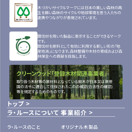
木づかいサイクルマークには日本の美しい森林の再
生を願い森林のサイクルや地球環境を思う人たちの
連携やつながりが表現されています。
間伐材を用いた製品に表示することができるマーク
です。
間伐材を原料として有効に利用する新しい形の「地
産地消」になります。森林整備や木材の育成および森
林保全への貢献を目指します。
クリーンウッド「登録木材関連事業者」
取り扱う木材等の原材料となっている樹木が日本又は原産
国の法令に適合して伐採されたこのの確認(合法性の確認)
等を規定するためのものです。
トップ
ラ・ルースについて
事業紹介
ラ・ルースのこと
オリジナル木製品