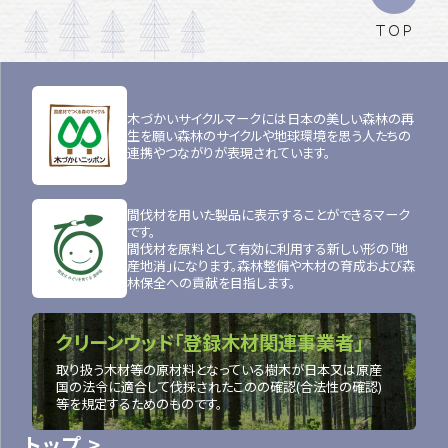
TOP
木づかいサイクルマークには日本の美しい森林の再
生を願い森林のサイクルや地球環境を思う人たちの
連携やつながりが表現されています。
間伐材を用いた製品に表示することができるマーク
です。
間伐材を原料として有効に利用する新しい形の「地
産地消」になります。森林整備や木材の育成および森
林保全への貢献を目指します。
クリーンウッド「登録木材関連事業者」
取り扱う木材等の原材料となっている樹木が日本又は原産
国の法令に適合して伐採されたこのの確認(合法性の確認)
等を規定するためのものです。
トップ