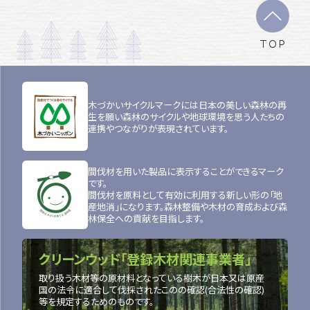
TOP
木づかいサイクルマークには日本の美しい森林の再
生を願い森林のサイクルや地球環境を思う人たちの
連携やつながりが表現されています。
間伐材を用いた製品に表示することができるマーク
です。
間伐材を原料として有効に利用する新しい形の「地
産地消」になります。森林整備や木材の育成および森
林保全への貢献を目指します。
クリーンウッド「登録木材関連事業者」
取り扱う木材等の原材料となっている樹木が日本又は原産
国の法令に適合して伐採されたこのの確認(合法性の確認)
等を規定するためのものです。