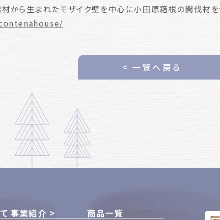
端材から生まれたモザイク壁を中心に小田原箱根の間伐材を
p/contenahouse/
< 一覧へ戻る
いて
事業紹介
商品一覧