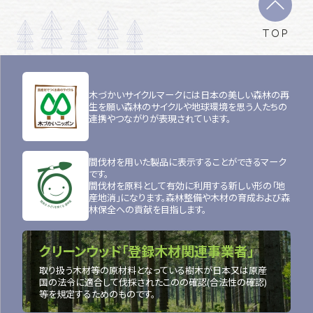
TOP
木づかいサイクルマークには日本の美しい森林の再
生を願い森林のサイクルや地球環境を思う人たちの
連携やつながりが表現されています。
間伐材を用いた製品に表示することができるマーク
です。
間伐材を原料として有効に利用する新しい形の「地
産地消」になります。森林整備や木材の育成および森
林保全への貢献を目指します。
クリーンウッド「登録木材関連事業者」
取り扱う木材等の原材料となっている樹木が日本又は原産
国の法令に適合して伐採されたこのの確認(合法性の確認)
等を規定するためのものです。