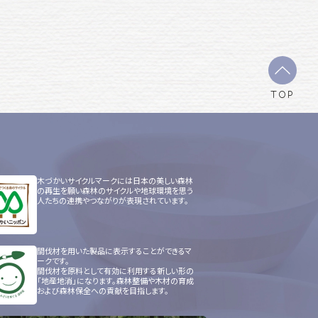
TOP
木づかいサイクルマークには日本の美しい森林
の再生を願い森林のサイクルや地球環境を思う
人たちの連携やつながりが表現されています。
間伐材を用いた製品に表示することができるマ
ークです。
間伐材を原料として有効に利用する新しい形の
「地産地消」になります。森林整備や木材の育成
および森林保全への貢献を目指します。