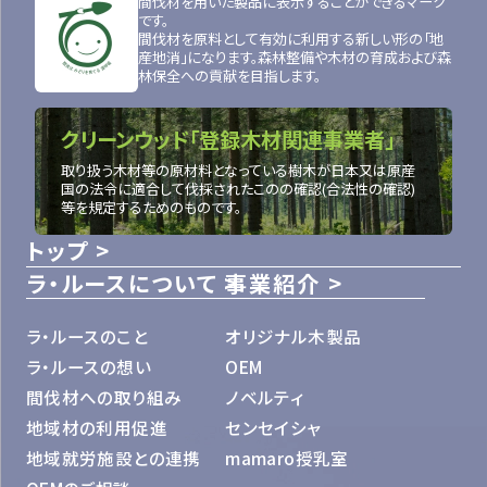
間伐材を用いた製品に表示することができるマーク
です。
間伐材を原料として有効に利用する新しい形の「地
産地消」になります。森林整備や木材の育成および森
林保全への貢献を目指します。
クリーンウッド「登録木材関連事業者」
取り扱う木材等の原材料となっている樹木が日本又は原産
国の法令に適合して伐採されたこのの確認(合法性の確認)
等を規定するためのものです。
トップ
ラ・ルースについて
事業紹介
ラ・ルースのこと
オリジナル木製品
ラ・ルースの想い
OEM
間伐材への取り組み
ノベルティ
地域材の利用促進
センセイシャ
地域就労施設との連携
mamaro授乳室