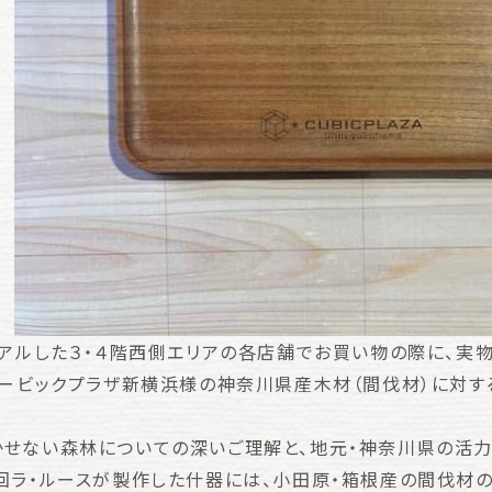
ーアルした３・４階西側エリアの各店舗でお買い物の際に、実
ュービックプラザ新横浜様の神奈川県産木材（間伐材）に対
せない森林についての深いご理解と、地元・神奈川県の活力
回ラ・ルースが製作した什器には、小田原・箱根産の間伐材