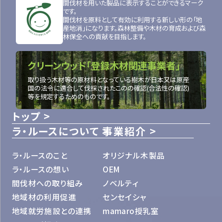
間伐材を用いた製品に表示することができるマーク
です。
間伐材を原料として有効に利用する新しい形の「地
産地消」になります。森林整備や木材の育成および森
林保全への貢献を目指します。
クリーンウッド「登録木材関連事業者」
取り扱う木材等の原材料となっている樹木が日本又は原産
国の法令に適合して伐採されたこのの確認(合法性の確認)
等を規定するためのものです。
トップ
ラ・ルースについて
事業紹介
ラ・ルースのこと
オリジナル木製品
ラ・ルースの想い
OEM
間伐材への取り組み
ノベルティ
地域材の利用促進
センセイシャ
地域就労施設との連携
mamaro授乳室