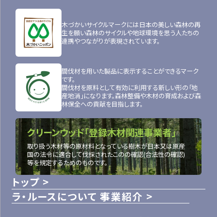
木づかいサイクルマークには日本の美しい森林の再
生を願い森林のサイクルや地球環境を思う人たちの
連携やつながりが表現されています。
間伐材を用いた製品に表示することができるマーク
です。
間伐材を原料として有効に利用する新しい形の「地
産地消」になります。森林整備や木材の育成および森
林保全への貢献を目指します。
クリーンウッド「登録木材関連事業者」
取り扱う木材等の原材料となっている樹木が日本又は原産
国の法令に適合して伐採されたこのの確認(合法性の確認)
等を規定するためのものです。
トップ
ラ・ルースについて
事業紹介