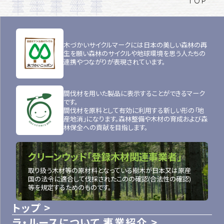
TOP
木づかいサイクルマークには日本の美しい森林の再
生を願い森林のサイクルや地球環境を思う人たちの
連携やつながりが表現されています。
間伐材を用いた製品に表示することができるマーク
です。
間伐材を原料として有効に利用する新しい形の「地
産地消」になります。森林整備や木材の育成および森
林保全への貢献を目指します。
クリーンウッド「登録木材関連事業者」
取り扱う木材等の原材料となっている樹木が日本又は原産
国の法令に適合して伐採されたこのの確認(合法性の確認)
等を規定するためのものです。
トップ
ラ・ルースについて
事業紹介