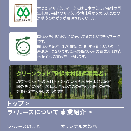
木づかいサイクルマークには日本の美しい森林の再
生を願い森林のサイクルや地球環境を思う人たちの
連携やつながりが表現されています。
間伐材を用いた製品に表示することができるマーク
です。
間伐材を原料として有効に利用する新しい形の「地
産地消」になります。森林整備や木材の育成および森
林保全への貢献を目指します。
クリーンウッド「登録木材関連事業者」
取り扱う木材等の原材料となっている樹木が日本又は原産
国の法令に適合して伐採されたこのの確認(合法性の確認)
等を規定するためのものです。
トップ
ラ・ルースについて
事業紹介
ラ・ルースのこと
オリジナル木製品