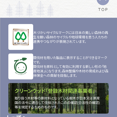
TOP
木づかいサイクルマークには日本の美しい森林の再
生を願い森林のサイクルや地球環境を思う人たちの
連携やつながりが表現されています。
間伐材を用いた製品に表示することができるマーク
です。
間伐材を原料として有効に利用する新しい形の「地
産地消」になります。森林整備や木材の育成および森
林保全への貢献を目指します。
クリーンウッド「登録木材関連事業者」
取り扱う木材等の原材料となっている樹木が日本又は原産
国の法令に適合して伐採されたこのの確認(合法性の確認)
等を規定するためのものです。