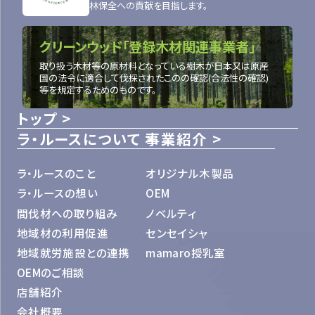
林保全への貢献を目指します。
クリーンウッド「登録木材関連事業者」
取り扱う木材等の原材料となっている樹木が日本又は原産
国の法令に適合して伐採されたこのの確認(合法性の確認)
等を規定するためのものです。
トップ
ラ・ルースについて
事業紹介
ラ・ルースのこと
オリジナル木製品
ラ・ルースの想い
OEM
間伐材への取り組み
ノベルティ
地域材の利用促進
センセイシャ
地域就労施設との連携
mamaro授乳室
OEMのご相談
店舗紹介
会社概要