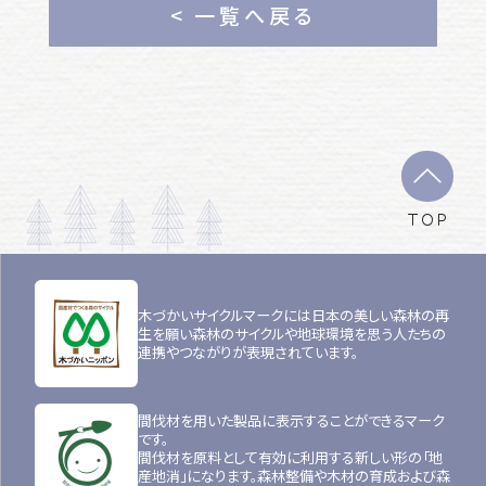
< 一覧へ戻る
TOP
木づかいサイクルマークには日本の美しい森林の再
生を願い森林のサイクルや地球環境を思う人たちの
連携やつながりが表現されています。
間伐材を用いた製品に表示することができるマーク
です。
間伐材を原料として有効に利用する新しい形の「地
産地消」になります。森林整備や木材の育成および森