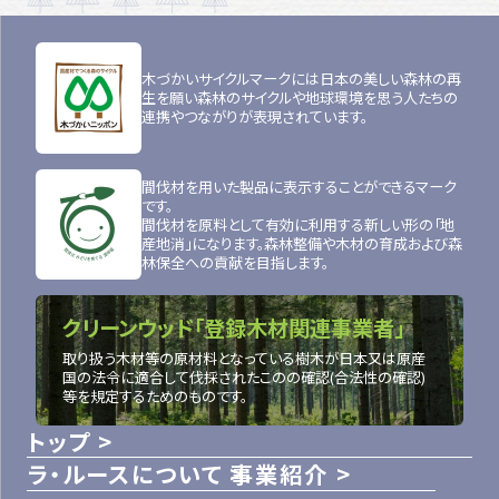
木づかいサイクルマークには日本の美しい森林の再
生を願い森林のサイクルや地球環境を思う人たちの
連携やつながりが表現されています。
間伐材を用いた製品に表示することができるマーク
です。
間伐材を原料として有効に利用する新しい形の「地
産地消」になります。森林整備や木材の育成および森
林保全への貢献を目指します。
クリーンウッド「登録木材関連事業者」
取り扱う木材等の原材料となっている樹木が日本又は原産
国の法令に適合して伐採されたこのの確認(合法性の確認)
等を規定するためのものです。
トップ
ラ・ルースについて
事業紹介