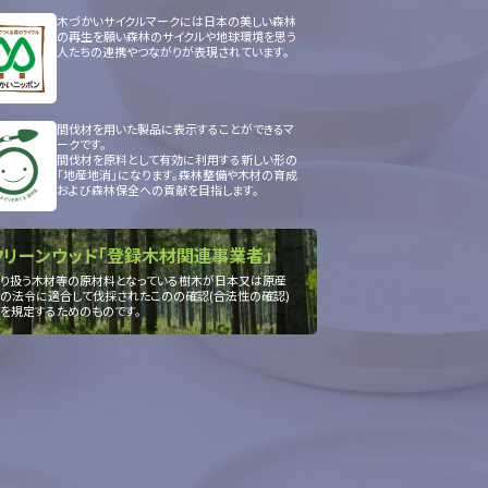
木づかいサイクルマークには日本の美しい森林
の再生を願い森林のサイクルや地球環境を思う
人たちの連携やつながりが表現されています。
間伐材を用いた製品に表示することができるマ
ークです。
間伐材を原料として有効に利用する新しい形の
「地産地消」になります。森林整備や木材の育成
および森林保全への貢献を目指します。
クリーンウッド「登録木材関連事業者」
り扱う木材等の原材料となっている樹木が日本又は原産
の法令に適合して伐採されたこのの確認(合法性の確認)
を規定するためのものです。