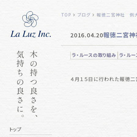
TOP
ブログ
報徳二宮神社 例
報徳二宮神
2016.04.20
気持ちの良さに。
木の持つ良さを、
ラ・ルースの取り組み
ラ・ルー
４月１５日に行われた報徳二
トップ