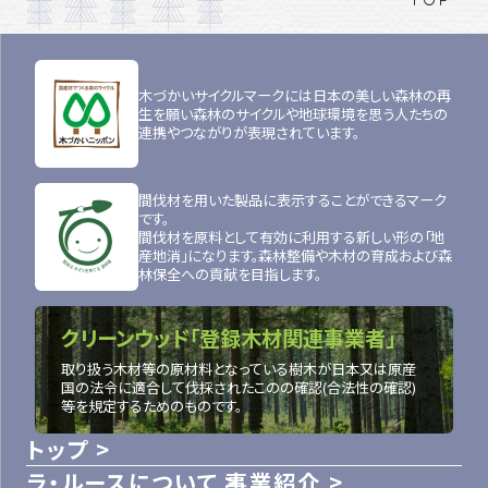
木づかいサイクルマークには日本の美しい森林の再
生を願い森林のサイクルや地球環境を思う人たちの
連携やつながりが表現されています。
間伐材を用いた製品に表示することができるマーク
です。
間伐材を原料として有効に利用する新しい形の「地
産地消」になります。森林整備や木材の育成および森
林保全への貢献を目指します。
クリーンウッド「登録木材関連事業者」
取り扱う木材等の原材料となっている樹木が日本又は原産
国の法令に適合して伐採されたこのの確認(合法性の確認)
等を規定するためのものです。
トップ
ラ・ルースについて
事業紹介