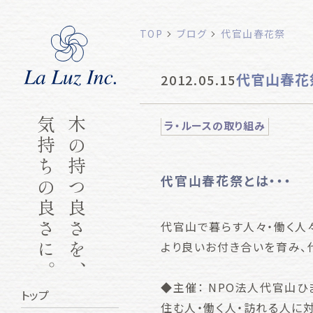
TOP
ブログ
代官山春花祭
代官山春花
2012.05.15
気持ちの良さに。
木の持つ良さを、
ラ・ルースの取り組み
代官山春花祭とは・・・
代官山で暮らす人々・働く人
より良いお付き合いを育み、
◆主催： NPO法人代官山ひ
トップ
住む人・働く人・訪れる人に