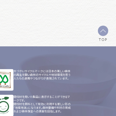
TOP
木づかいサイクルマークには日本の美しい森林
の再生を願い森林のサイクルや地球環境を思う
人たちの連携やつながりが表現されています。
間伐材を用いた製品に表示することができるマ
ークです。
間伐材を原料として有効に利用する新しい形の
「地産地消」になります。森林整備や木材の育成
および森林保全への貢献を目指します。