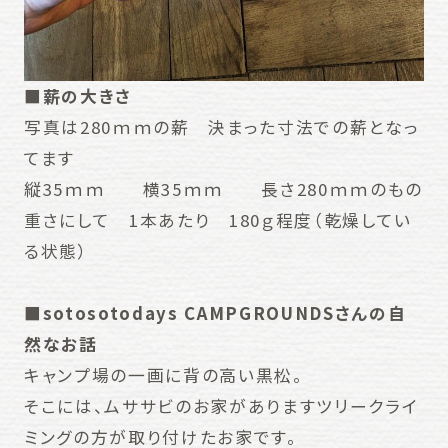
■薪の大きさ
写真は280ｍｍの薪 決まった寸法での薪となっ
てます
縦35ｍｍ 横35ｍｍ 長さ280ｍｍのもの
重さにして 1本あたり 180ｇ程度（乾燥してい
る状態）
■sotosotodays CAMPGROUNDSさんの自
然なお話
キャンプ場の一画に背の高い黒松。
そこには、ムササビのお家がありますツリークライ
ミングの方が取り付けたお家です。