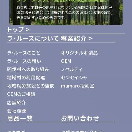
取り扱う木材等の原材料となっている樹木が日本又は原産
国の法令に適合して伐採されたこのの確認(合法性の確認)
等を規定するためのものです。
トップ
ラ・ルースについて
事業紹介
ラ・ルースのこと
オリジナル木製品
ラ・ルースの想い
OEM
間伐材への取り組み
ノベルティ
地域材の利用促進
センセイシャ
地域就労施設との連携
mamaro授乳室
OEMのご相談
店舗紹介
会社概要
商品一覧
お問い合わせ