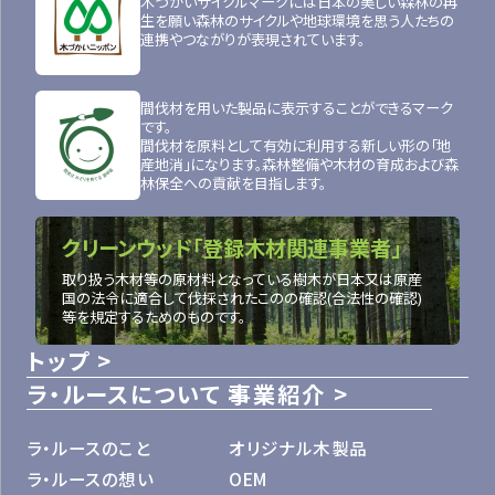
木づかいサイクルマークには日本の美しい森林の再
生を願い森林のサイクルや地球環境を思う人たちの
連携やつながりが表現されています。
間伐材を用いた製品に表示することができるマーク
です。
間伐材を原料として有効に利用する新しい形の「地
産地消」になります。森林整備や木材の育成および森
林保全への貢献を目指します。
クリーンウッド「登録木材関連事業者」
取り扱う木材等の原材料となっている樹木が日本又は原産
国の法令に適合して伐採されたこのの確認(合法性の確認)
等を規定するためのものです。
トップ
ラ・ルースについて
事業紹介
ラ・ルースのこと
オリジナル木製品
ラ・ルースの想い
OEM