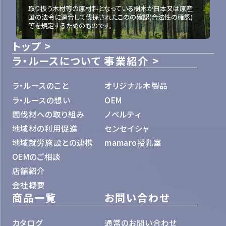
取り扱う木材等の原材料となっている樹木が日本又は原産
国の法令に適合して伐採されたこのの確認(合法性の確認)
等を規定するためのものです。
トップ
ラ・ルースについて
事業紹介
ラ・ルースのこと
オリジナル木製品
ラ・ルースの想い
OEM
間伐材への取り組み
ノベルティ
地域材の利用促進
センセイシャ
地域就労施設との連携
mamaro授乳室
OEMのご相談
店舗紹介
会社概要
商品一覧
お問い合わせ
カタログ
通常のお問い合わせ