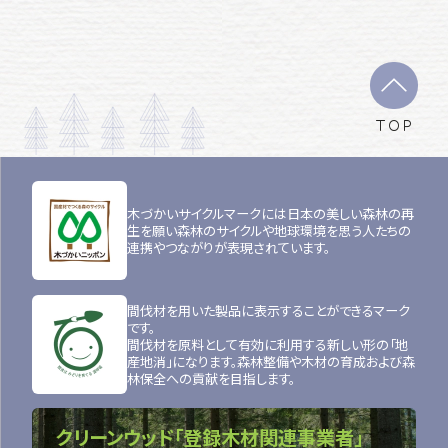
TOP
木づかいサイクルマークには日本の美しい森林の再
生を願い森林のサイクルや地球環境を思う人たちの
連携やつながりが表現されています。
間伐材を用いた製品に表示することができるマーク
です。
間伐材を原料として有効に利用する新しい形の「地
産地消」になります。森林整備や木材の育成および森
林保全への貢献を目指します。
クリーンウッド「登録木材関連事業者」