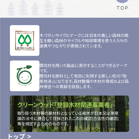
TOP
木づかいサイクルマークには日本の美しい森林の再
生を願い森林のサイクルや地球環境を思う人たちの
連携やつながりが表現されています。
間伐材を用いた製品に表示することができるマーク
です。
間伐材を原料として有効に利用する新しい形の「地
産地消」になります。森林整備や木材の育成および森
林保全への貢献を目指します。
クリーンウッド「登録木材関連事業者」
取り扱う木材等の原材料となっている樹木が日本又は原産
国の法令に適合して伐採されたこのの確認(合法性の確認)
等を規定するためのものです。
トップ