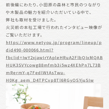
前後編にわたり、小田原の森林と市民のつながり
や木製品の魅力を紹介いただいている中で、
弊社も取材を受けました。
火災前の本社工場で行われたインタビュー映像が
ご覧いただけます。
https://www.netyou.jp/program/lineup/p
did490-000066.html?
fbclid=IwY2xjawIrYApleHRuA2FlbQIxMQAB
HUK3SVYcowg88mfmb3i5wz4XEhPn7L73B
mRermY-q7FedlWtAsTwu-
H0Kg_aem_D4TPCvp8Tl6RGyOSYjuSIw