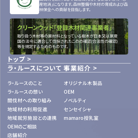
産地消」になります。森林整備や木材の育成および森
林保全への貢献を目指します。
クリーンウッド「登録木材関連事業者」
取り扱う木材等の原材料となっている樹木が日本又は原産
国の法令に適合して伐採されたこのの確認(合法性の確認)
等を規定するためのものです。
トップ
ラ・ルースについて
事業紹介
ラ・ルースのこと
オリジナル木製品
ラ・ルースの想い
OEM
間伐材への取り組み
ノベルティ
地域材の利用促進
センセイシャ
地域就労施設との連携
mamaro授乳室
OEMのご相談
店舗紹介