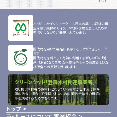
TOP
木づかいサイクルマークには日本の美しい森林の再
生を願い森林のサイクルや地球環境を思う人たちの
連携やつながりが表現されています。
間伐材を用いた製品に表示することができるマーク
です。
間伐材を原料として有効に利用する新しい形の「地
産地消」になります。森林整備や木材の育成および森
林保全への貢献を目指します。
クリーンウッド「登録木材関連事業者」
取り扱う木材等の原材料となっている樹木が日本又は原産
国の法令に適合して伐採されたこのの確認(合法性の確認)
等を規定するためのものです。
トップ
ラ・ルースについて
事業紹介