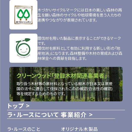
木づかいサイクルマークには日本の美しい森林の再
生を願い森林のサイクルや地球環境を思う人たちの
連携やつながりが表現されています。
間伐材を用いた製品に表示することができるマーク
です。
間伐材を原料として有効に利用する新しい形の「地
産地消」になります。森林整備や木材の育成および森
林保全への貢献を目指します。
クリーンウッド「登録木材関連事業者」
取り扱う木材等の原材料となっている樹木が日本又は原産
国の法令に適合して伐採されたこのの確認(合法性の確認)
等を規定するためのものです。
トップ
ラ・ルースについて
事業紹介
ラ・ルースのこと
オリジナル木製品