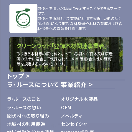
間伐材を用いた製品に表示することができるマーク
です。
間伐材を原料として有効に利用する新しい形の「地
産地消」になります。森林整備や木材の育成および森
林保全への貢献を目指します。
クリーンウッド「登録木材関連事業者」
取り扱う木材等の原材料となっている樹木が日本又は原産
国の法令に適合して伐採されたこのの確認(合法性の確認)
等を規定するためのものです。
トップ
ラ・ルースについて
事業紹介
ラ・ルースのこと
オリジナル木製品
ラ・ルースの想い
OEM
間伐材への取り組み
ノベルティ
地域材の利用促進
センセイシャ