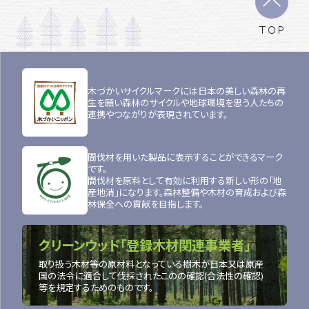
TOP
木づかいサイクルマークには日本の美しい森林の再
生を願い森林のサイクルや地球環境を思う人たちの
連携やつながりが表現されています。
間伐材を用いた製品に表示することができるマーク
です。
間伐材を原料として有効に利用する新しい形の「地
産地消」になります。森林整備や木材の育成および森
林保全への貢献を目指します。
クリーンウッド「登録木材関連事業者」
取り扱う木材等の原材料となっている樹木が日本又は原産
国の法令に適合して伐採されたこのの確認(合法性の確認)
等を規定するためのものです。