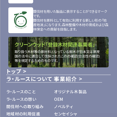
間伐材を用いた製品に表示することができるマーク
です。
間伐材を原料として有効に利用する新しい形の「地
産地消」になります。森林整備や木材の育成および森
林保全への貢献を目指します。
クリーンウッド「登録木材関連事業者」
取り扱う木材等の原材料となっている樹木が日本又は原産
国の法令に適合して伐採されたこのの確認(合法性の確認)
等を規定するためのものです。
トップ
ラ・ルースについて
事業紹介
ラ・ルースのこと
オリジナル木製品
ラ・ルースの想い
OEM
間伐材への取り組み
ノベルティ
地域材の利用促進
センセイシャ