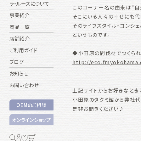
ラ・ルースについて
このコーナー名の由来は“自
事業紹介
そこにいる人々の幸せにも代
そのライフスタイル・コンシェ
商品一覧
というものです。
店舗紹介
ご利用ガイド
◆小田原の間伐材でつくられ
ブログ
http://eco.fmyokohama.
お知らせ
お問い合わせ
上記サイトからお好きなとき
小田原のタクミ館から弊社代表
OEMのご相談
是非お聞きください♪
オンラインショップ