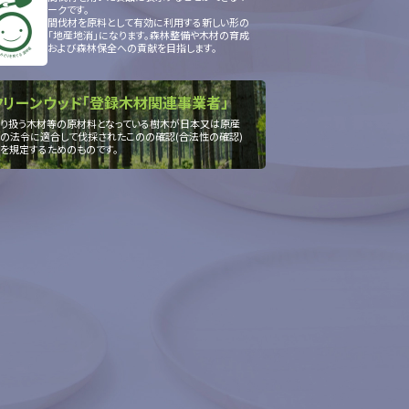
ークです。
間伐材を原料として有効に利用する新しい形の
「地産地消」になります。森林整備や木材の育成
および森林保全への貢献を目指します。
クリーンウッド「登録木材関連事業者」
り扱う木材等の原材料となっている樹木が日本又は原産
の法令に適合して伐採されたこのの確認(合法性の確認)
を規定するためのものです。