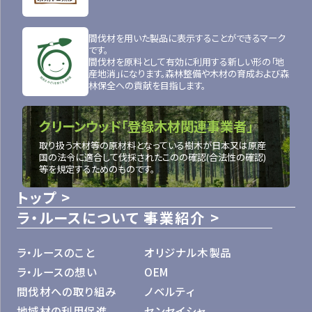
間伐材を用いた製品に表示することができるマーク
です。
間伐材を原料として有効に利用する新しい形の「地
産地消」になります。森林整備や木材の育成および森
林保全への貢献を目指します。
クリーンウッド「登録木材関連事業者」
取り扱う木材等の原材料となっている樹木が日本又は原産
国の法令に適合して伐採されたこのの確認(合法性の確認)
等を規定するためのものです。
トップ
ラ・ルースについて
事業紹介
ラ・ルースのこと
オリジナル木製品
ラ・ルースの想い
OEM
間伐材への取り組み
ノベルティ
地域材の利用促進
センセイシャ