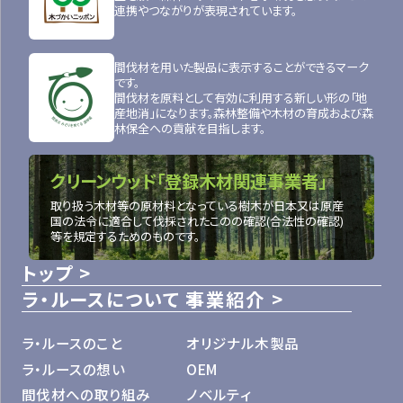
連携やつながりが表現されています。
間伐材を用いた製品に表示することができるマーク
です。
間伐材を原料として有効に利用する新しい形の「地
産地消」になります。森林整備や木材の育成および森
林保全への貢献を目指します。
クリーンウッド「登録木材関連事業者」
取り扱う木材等の原材料となっている樹木が日本又は原産
国の法令に適合して伐採されたこのの確認(合法性の確認)
等を規定するためのものです。
トップ
ラ・ルースについて
事業紹介
ラ・ルースのこと
オリジナル木製品
ラ・ルースの想い
OEM
間伐材への取り組み
ノベルティ