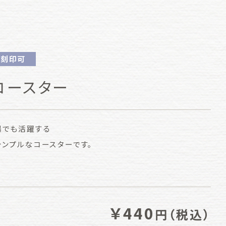
刻印可
コースター
場でも活躍する
ンプルなコースターです。
￥440
円
（税込）