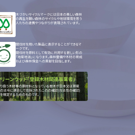
木づかいサイクルマークには日本の美しい森林
の再生を願い森林のサイクルや地球環境を思う
人たちの連携やつながりが表現されています。
間伐材を用いた製品に表示することができるマ
ークです。
間伐材を原料として有効に利用する新しい形の
「地産地消」になります。森林整備や木材の育成
および森林保全への貢献を目指します。
クリーンウッド「登録木材関連事業者」
り扱う木材等の原材料となっている樹木が日本又は原産
の法令に適合して伐採されたこのの確認(合法性の確認)
を規定するためのものです。