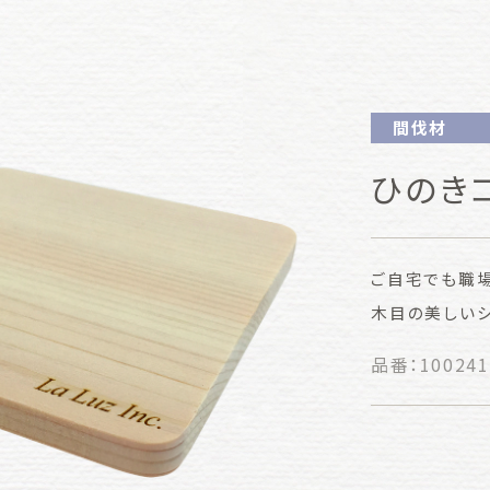
ー
間伐材
ひのき
ご自宅でも職
木目の美しいシ
品番：
100241