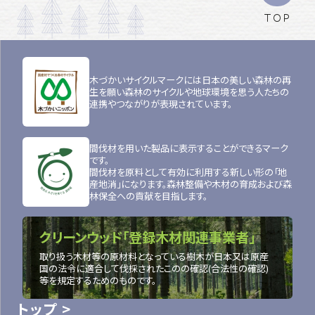
TOP
木づかいサイクルマークには日本の美しい森林の再
生を願い森林のサイクルや地球環境を思う人たちの
連携やつながりが表現されています。
間伐材を用いた製品に表示することができるマーク
です。
間伐材を原料として有効に利用する新しい形の「地
産地消」になります。森林整備や木材の育成および森
林保全への貢献を目指します。
クリーンウッド「登録木材関連事業者」
取り扱う木材等の原材料となっている樹木が日本又は原産
国の法令に適合して伐採されたこのの確認(合法性の確認)
等を規定するためのものです。
トップ