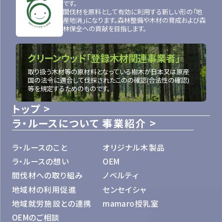
です。
間伐材を原料として有効に利用する新しい形の「地
産地消」になります。森林整備や木材の育成および森
林保全への貢献を目指します。
クリーンウッド「登録木材関連事業者」
取り扱う木材等の原材料となっている樹木が日本又は原産
国の法令に適合して伐採されたこのの確認(合法性の確認)
等を規定するためのものです。
トップ
ラ・ルースについて
事業紹介
ラ・ルースのこと
オリジナル木製品
ラ・ルースの想い
OEM
間伐材への取り組み
ノベルティ
地域材の利用促進
センセイシャ
地域就労施設との連携
mamaro授乳室
OEMのご相談