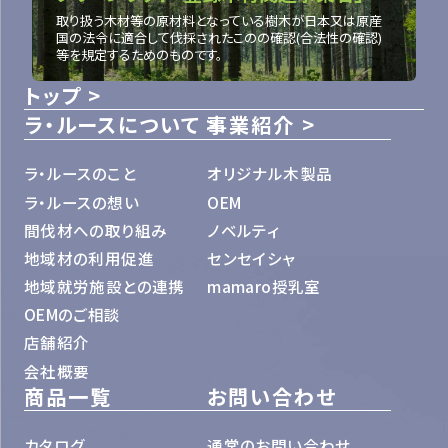
取り扱う木材等の原材料となっている樹木が日本又は原産
国の法令に適合して伐採されたこのの確認(合法性の確認)
等を規定するためのものです。
トップ
ラ・ルースについて
事業紹介
ラ・ルースのこと
オリジナル木製品
ラ・ルースの想い
OEM
間伐材への取り組み
ノベルティ
地域材の利用促進
センセイシャ
地域就労施設との連携
mamaro授乳室
OEMのご相談
店舗紹介
会社概要
商品一覧
お問い合わせ
カタログ
通常のお問い合わせ