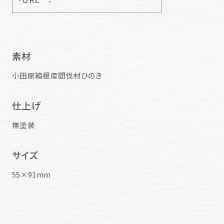
素材
小田原箱根産間伐材ひのき
仕上げ
無塗装
サイズ
55×91mm