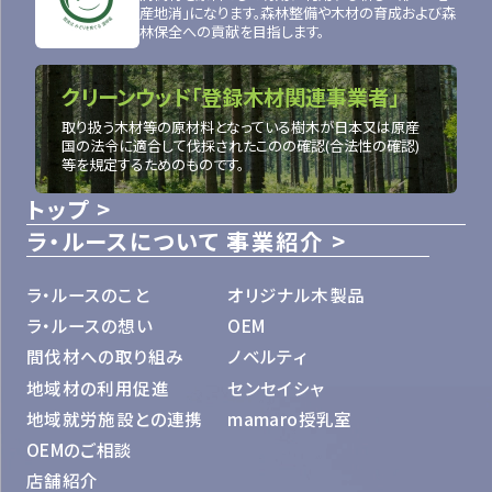
産地消」になります。森林整備や木材の育成および森
林保全への貢献を目指します。
クリーンウッド「登録木材関連事業者」
取り扱う木材等の原材料となっている樹木が日本又は原産
国の法令に適合して伐採されたこのの確認(合法性の確認)
等を規定するためのものです。
トップ
ラ・ルースについて
事業紹介
ラ・ルースのこと
オリジナル木製品
ラ・ルースの想い
OEM
間伐材への取り組み
ノベルティ
地域材の利用促進
センセイシャ
地域就労施設との連携
mamaro授乳室
OEMのご相談
店舗紹介