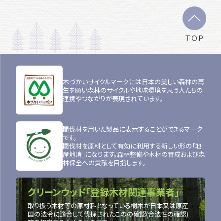
TOP
木づかいサイクルマークには日本の美しい森林の再
生を願い森林のサイクルや地球環境を思う人たちの
連携やつながりが表現されています。
間伐材を用いた製品に表示することができるマーク
です。
間伐材を原料として有効に利用する新しい形の「地
産地消」になります。森林整備や木材の育成および森
林保全への貢献を目指します。
クリーンウッド「登録木材関連事業者」
取り扱う木材等の原材料となっている樹木が日本又は原産
国の法令に適合して伐採されたこのの確認(合法性の確認)