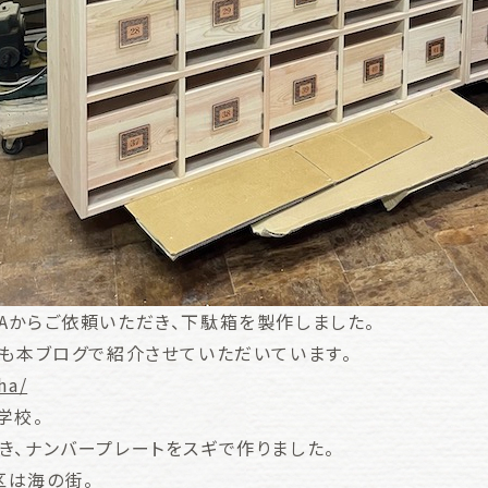
Aからご依頼いただき、下駄箱を製作しました。
にも本ブログで紹介させていただいています。
ha/
学校。
き、ナンバープレートをスギで作りました。
区は海の街。