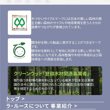
木づかいサイクルマークには日本の美しい森林の再
生を願い森林のサイクルや地球環境を思う人たちの
連携やつながりが表現されています。
間伐材を用いた製品に表示することができるマーク
です。
間伐材を原料として有効に利用する新しい形の「地
産地消」になります。森林整備や木材の育成および森
林保全への貢献を目指します。
クリーンウッド「登録木材関連事業者」
取り扱う木材等の原材料となっている樹木が日本又は原産
国の法令に適合して伐採されたこのの確認(合法性の確認)
等を規定するためのものです。
トップ
ラ・ルースについて
事業紹介