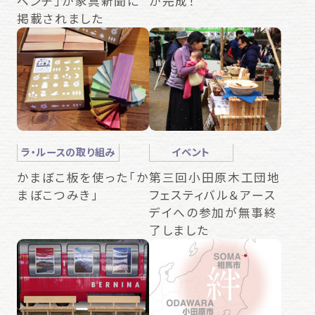
ベンチ」が家具新聞に
が完成！
掲載されました
ラ・ルースの取り組み
イベント
かまぼこ板を使った「か
第三回小田原木工団地
まぼこつみき」
フェスティバル＆アース
デイへの参加が無事終
了しました