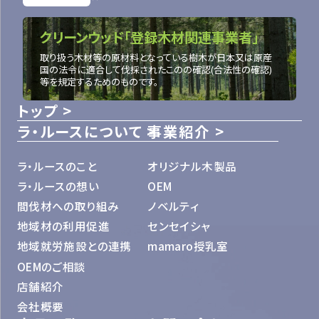
クリーンウッド「登録木材関連事業者」
取り扱う木材等の原材料となっている樹木が日本又は原産
国の法令に適合して伐採されたこのの確認(合法性の確認)
等を規定するためのものです。
トップ
ラ・ルースについて
事業紹介
ラ・ルースのこと
オリジナル木製品
ラ・ルースの想い
OEM
間伐材への取り組み
ノベルティ
地域材の利用促進
センセイシャ
地域就労施設との連携
mamaro授乳室
OEMのご相談
店舗紹介
会社概要