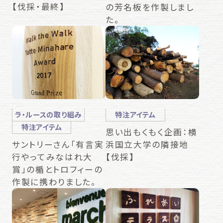
【伐採・最終】
の芳名板を作製しまし
た。
ラ・ルースの取り組み
特注アイテム
特注アイテム
思い出もくもく企画：横
浜国立大学の隣接地
サントリーさん「有言実
【伐採】
行やってみなはれ大
賞」の楯とトロフィーの
作製に携わりました。