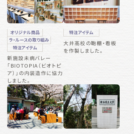
オリジナル商品
特注アイテム
ラ・ルースの取り組み
大井高校の鞄棚・看板
特注アイテム
を作製しました。
新施設未病バレー
「BIOTOPIA（ビオトピ
ア）」の内装造作に協力
しました。