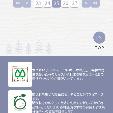
23
24
25
26
27
TOP
木づかいサイクルマークには日本の美しい森林の再
生を願い森林のサイクルや地球環境を思う人たちの
連携やつながりが表現されています。
間伐材を用いた製品に表示することができるマーク
です。
間伐材を原料として有効に利用する新しい形の「地
産地消」になります。森林整備や木材の育成および森
林保全への貢献を目指します。