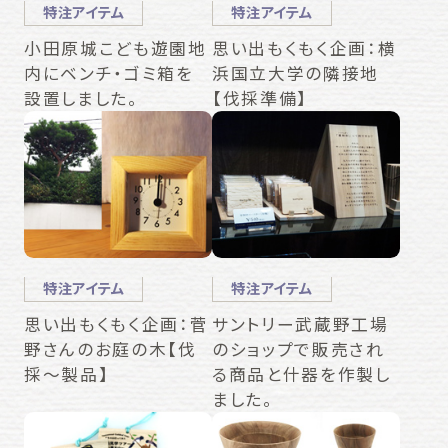
特注アイテム
特注アイテム
小田原城こども遊園地
思い出もくもく企画：横
内にベンチ・ゴミ箱を
浜国立大学の隣接地
設置しました。
【伐採準備】
特注アイテム
特注アイテム
思い出もくもく企画：菅
サントリー武蔵野工場
野さんのお庭の木【伐
のショップで販売され
採～製品】
る商品と什器を作製し
ました。