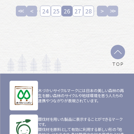
24
25
26
27
28
TOP
木づかいサイクルマークには日本の美しい森林の再
生を願い森林のサイクルや地球環境を思う人たちの
連携やつながりが表現されています。
間伐材を用いた製品に表示することができるマーク
です。
間伐材を原料として有効に利用する新しい形の「地