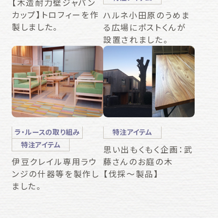
【木造耐力壁ジャパン
カップ】トロフィーを作
ハルネ小田原のうめま
製しました。
る広場にポストくんが
設置されました。
ラ・ルースの取り組み
特注アイテム
特注アイテム
思い出もくもく企画：武
藤さんのお庭の木
伊豆クレイル専用ラウ
【伐採～製品】
ンジの什器等を製作し
ました。