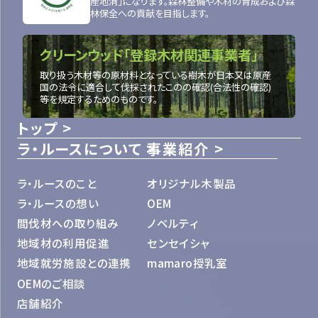
産地消」になります。森林整備や木材の育成および森
林保全への貢献を目指します。
クリーンウッド「登録木材関連事業者」
取り扱う木材等の原材料となっている樹木が日本又は原産
国の法令に適合して伐採されたこのの確認(合法性の確認)
等を規定するためのものです。
トップ
ラ・ルースについて
事業紹介
ラ・ルースのこと
オリジナル木製品
ラ・ルースの想い
OEM
間伐材への取り組み
ノベルティ
地域材の利用促進
センセイシャ
地域就労施設との連携
mamaro授乳室
OEMのご相談
店舗紹介