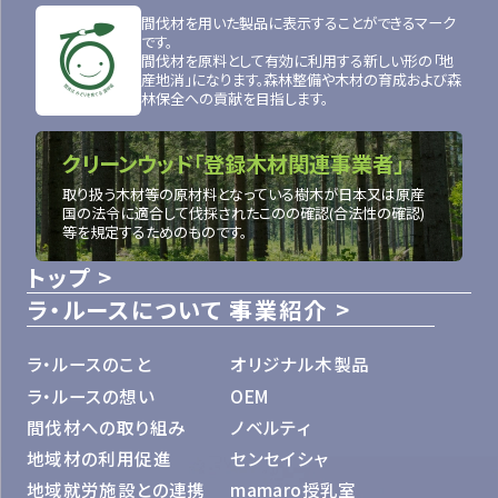
間伐材を用いた製品に表示することができるマーク
です。
間伐材を原料として有効に利用する新しい形の「地
産地消」になります。森林整備や木材の育成および森
林保全への貢献を目指します。
クリーンウッド「登録木材関連事業者」
取り扱う木材等の原材料となっている樹木が日本又は原産
国の法令に適合して伐採されたこのの確認(合法性の確認)
等を規定するためのものです。
トップ
ラ・ルースについて
事業紹介
ラ・ルースのこと
オリジナル木製品
ラ・ルースの想い
OEM
間伐材への取り組み
ノベルティ
地域材の利用促進
センセイシャ
地域就労施設との連携
mamaro授乳室