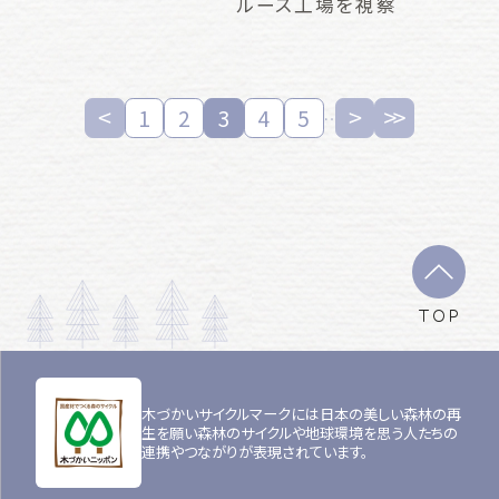
ルース工場を視察
1
2
3
4
5
TOP
木づかいサイクルマークには日本の美しい森林の再
生を願い森林のサイクルや地球環境を思う人たちの
連携やつながりが表現されています。