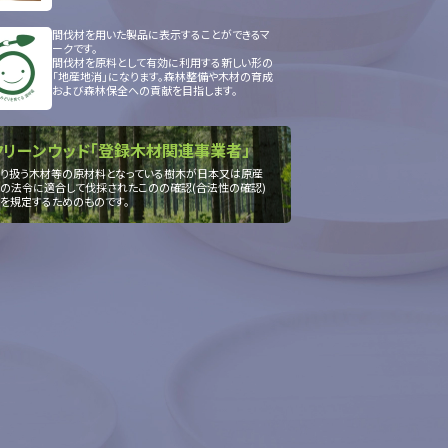
間伐材を用いた製品に表示することができるマ
ークです。
間伐材を原料として有効に利用する新しい形の
「地産地消」になります。森林整備や木材の育成
および森林保全への貢献を目指します。
クリーンウッド「登録木材関連事業者」
り扱う木材等の原材料となっている樹木が日本又は原産
の法令に適合して伐採されたこのの確認(合法性の確認)
を規定するためのものです。