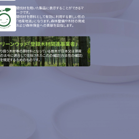
間伐材を用いた製品に表示することができるマ
ークです。
間伐材を原料として有効に利用する新しい形の
「地産地消」になります。森林整備や木材の育成
および森林保全への貢献を目指します。
クリーンウッド「登録木材関連事業者」
り扱う木材等の原材料となっている樹木が日本又は原産
の法令に適合して伐採されたこのの確認(合法性の確認)
を規定するためのものです。