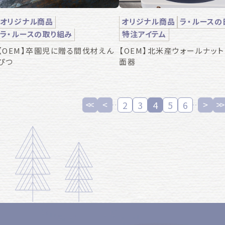
オリジナル商品
オリジナル商品
ラ・ルースの
ラ・ルースの取り組み
特注アイテム
【OEM】卒園児に贈る間伐材えん
【OEM】北米産ウォールナッ
ぴつ
面器
2
3
4
5
6