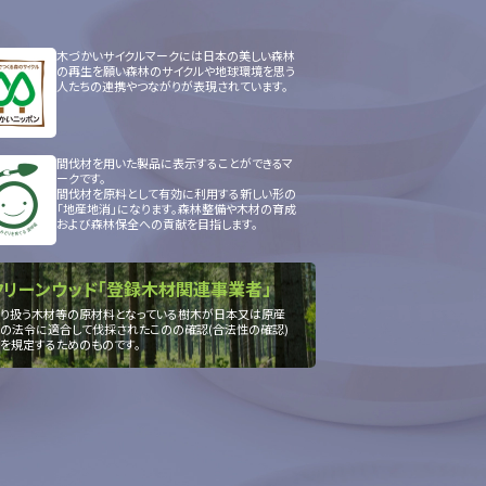
木づかいサイクルマークには日本の美しい森林
の再生を願い森林のサイクルや地球環境を思う
人たちの連携やつながりが表現されています。
間伐材を用いた製品に表示することができるマ
ークです。
間伐材を原料として有効に利用する新しい形の
「地産地消」になります。森林整備や木材の育成
および森林保全への貢献を目指します。
クリーンウッド「登録木材関連事業者」
り扱う木材等の原材料となっている樹木が日本又は原産
の法令に適合して伐採されたこのの確認(合法性の確認)
を規定するためのものです。