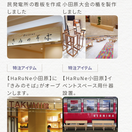
民発電所の看板を作成
小田原大会の楯を製作
しました
しました
特注アイテム
特注アイテム
【HaRuNe小田原】に
【HaRuNe小田原】イ
『きみのそば』がオープ
ベントスペース用什器
ンします。
設置。