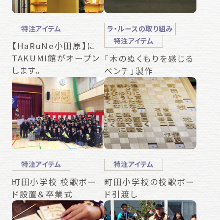
特注アイテム
ラ・ルースの取り組み
特注アイテム
【HaRuNe小田原】に
TAKUMI館がオープン
「木のぬくもりを感じる
します。
ベンチ」製作
特注アイテム
特注アイテム
町田小学校 校歌ボー
町田小学校の校歌ボー
ド設置＆卒業式
ド引渡し