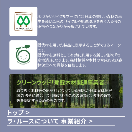
木づかいサイクルマークには日本の美しい森林の再
生を願い森林のサイクルや地球環境を思う人たちの
連携やつながりが表現されています。
間伐材を用いた製品に表示することができるマーク
です。
間伐材を原料として有効に利用する新しい形の「地
産地消」になります。森林整備や木材の育成および森
林保全への貢献を目指します。
クリーンウッド「登録木材関連事業者」
取り扱う木材等の原材料となっている樹木が日本又は原産
国の法令に適合して伐採されたこのの確認(合法性の確認)
等を規定するためのものです。
トップ
ラ・ルースについて
事業紹介